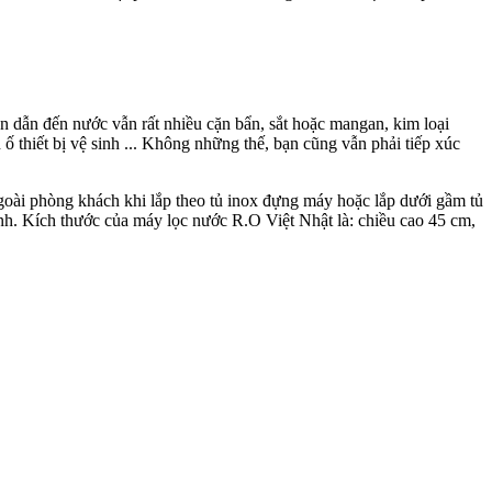
 dẫn đến nước vẫn rất nhiều cặn bẩn, sắt hoặc mangan, kim loại
 ố thiết bị vệ sinh ... Không những thế, bạn cũng vẫn phải tiếp xúc
ngoài phòng khách khi lắp theo tủ inox đựng máy hoặc lắp dưới gầm tủ
đình. Kích thước của máy lọc nước R.O Việt Nhật là: chiều cao 45 cm,