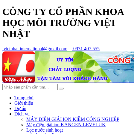
CÔNG TY CỔ PHẦN KHOA
HỌC MÔI TRƯỜNG VIỆT
NHẬT
vietnhat.international@gmail.com
0931.407.555
Trang chủ
Giới thiệu
Dự án
Dịch vụ
MÁY ĐIỆN GIẢI ION KIỀM CÔNG NGHIỆP
Máy điện giải ion KANGEN LEVELUK
Lọc nước sinh hoạt