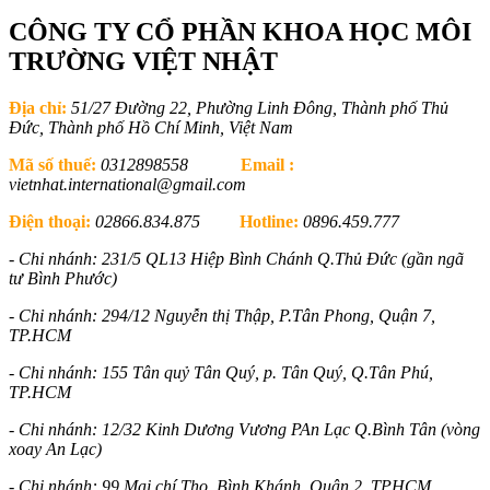
CÔNG TY CỔ PHẦN KHOA HỌC MÔI
TRƯỜNG VIỆT NHẬT
Địa chỉ:
51/27 Đường 22, Phường Linh Đông, Thành phố Thủ
Đức, Thành phố Hồ Chí Minh, Việt Nam
Mã số thuế:
0312898558
Email :
vietnhat.international@gmail.com
Điện thoại:
02866.834.875
Hotline:
0896.459.777
- Chi nhánh: 231/5 QL13 Hiệp Bình Chánh Q.Thủ Đức (gần ngã
tư Bình Phước)
- Chi nhánh: 294/12 Nguyễn thị Thập, P.Tân Phong, Quận 7,
TP.HCM
- Chi nhánh: 155 Tân quỷ Tân Quý, p. Tân Quý, Q.Tân Phú,
TP.HCM
- Chi nhánh: 12/32 Kinh Dương Vương PAn Lạc Q.Bình Tân (vòng
xoay An Lạc)
- Chi nhánh: 99 Mai chí Thọ, Bình Khánh, Quận 2, TPHCM