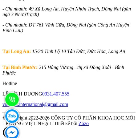
- Chi nhánh: 49 Xã Long An, Huyện Nhơn Trạch, Đồng Nai (gần
ngã 3 NhơnTrạch)
- Chi nhánh: ĐT 761 Vĩnh Cữu, Đồng Nai (gần Công An Huyện
Vĩnh Cữu)
Tại Long An:
15/30 Tĩnh Lộ 10 Tân Đức, Đức Hòa, Long An
Tại Bình Phước:
215 Hùng Vương - thị xã Đồng Xoài - Bình
Phước
Hotline
LÊ ĐÌNH DƯƠNG
0931.407.555
vietnhat.international@gmail.com
© Copyright 2022-2026 CÔNG TY CỔ PHẦN KHOA HỌC MÔI
TRƯỜNG VIỆT NHẬT. Thiết kế bởi
Zozo