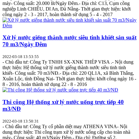
máy- Công suất: 20.000 lít/Ngày Đêm.- Địa chỉ: C13, Cụm công
nghiệp Linh CHIỂU, Dĩ An, Đà Nẵng- Thời gian thực hiện: khởi
công ngày 2 - 3 - 2017, hoàn thành sử dụng 5 - 4 - 2017
Xử lý nước giếng thành nước siêu tinh khiết sản suất
70 m3/Ngày Đêm
2022-03-18 13:53:55
- Chủ đầu tư: Công Ty TNHH SX-XNK THÉP VISA .- Nội dung
thực hiện: Hệ thống xử lý nước giếng thành nước siêu tinh tinh
khiết- Công suất: 70 m3/NĐ.- Địa chỉ: 220 QL1A, xã Bình Thắng,
Xuân Lộc, tỉnh Đồng Nai- Thời gian thực hiện: khởi công ngày 16 -
8 - 2016, hoàn thành sử dụng 22 - 8 - 2016
Thi công Hệ thống xử lý nước uống trực tiếp 40
m3/NĐ
2022-03-18 13:50:31
- Chủ đầu tư: Công Ty cổ phần diệt may ATHENA VINA- Nội
dung thực hiện: Thi công trạm xử lý nước uống cấp cho toàn nhà
máy- Công suất: 40 m3/Ngày Đêm.- Địa chỉ: Đường số 2,