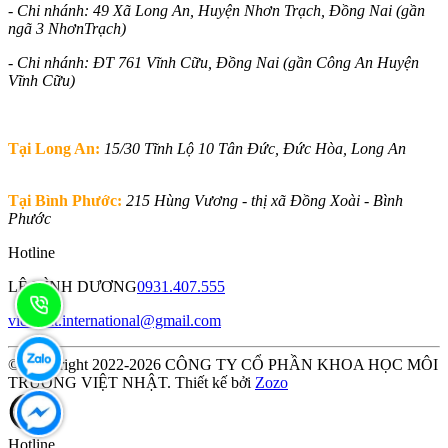
- Chi nhánh: 49 Xã Long An, Huyện Nhơn Trạch, Đồng Nai (gần
ngã 3 NhơnTrạch)
- Chi nhánh: ĐT 761 Vĩnh Cữu, Đồng Nai (gần Công An Huyện
Vĩnh Cữu)
Tại Long An:
15/30 Tĩnh Lộ 10 Tân Đức, Đức Hòa, Long An
Tại Bình Phước:
215 Hùng Vương - thị xã Đồng Xoài - Bình
Phước
Hotline
LÊ ĐÌNH DƯƠNG
0931.407.555
vietnhat.international@gmail.com
© Copyright 2022-2026 CÔNG TY CỔ PHẦN KHOA HỌC MÔI
TRƯỜNG VIỆT NHẬT. Thiết kế bởi
Zozo
Hotline