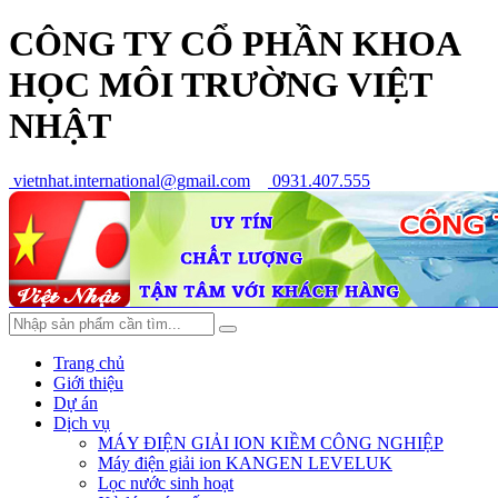
CÔNG TY CỔ PHẦN KHOA
HỌC MÔI TRƯỜNG VIỆT
NHẬT
vietnhat.international@gmail.com
0931.407.555
Trang chủ
Giới thiệu
Dự án
Dịch vụ
MÁY ĐIỆN GIẢI ION KIỀM CÔNG NGHIỆP
Máy điện giải ion KANGEN LEVELUK
Lọc nước sinh hoạt