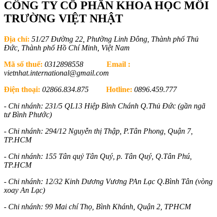
CÔNG TY CỔ PHẦN KHOA HỌC MÔI
TRƯỜNG VIỆT NHẬT
Địa chỉ:
51/27 Đường 22, Phường Linh Đông, Thành phố Thủ
Đức, Thành phố Hồ Chí Minh, Việt Nam
Mã số thuế:
0312898558
Email :
vietnhat.international@gmail.com
Điện thoại:
02866.834.875
Hotline:
0896.459.777
- Chi nhánh: 231/5 QL13 Hiệp Bình Chánh Q.Thủ Đức (gần ngã
tư Bình Phước)
- Chi nhánh: 294/12 Nguyễn thị Thập, P.Tân Phong, Quận 7,
TP.HCM
- Chi nhánh: 155 Tân quỷ Tân Quý, p. Tân Quý, Q.Tân Phú,
TP.HCM
- Chi nhánh: 12/32 Kinh Dương Vương PAn Lạc Q.Bình Tân (vòng
xoay An Lạc)
- Chi nhánh: 99 Mai chí Thọ, Bình Khánh, Quận 2, TPHCM