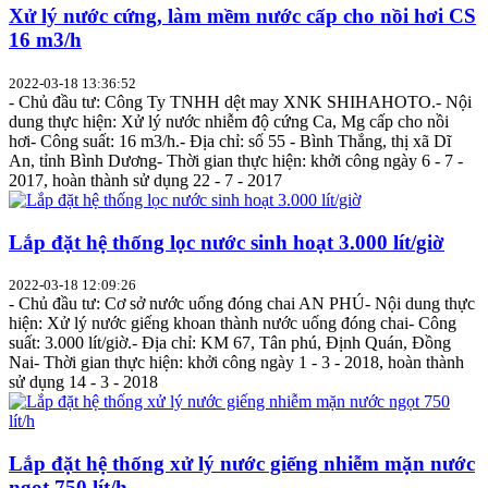
Xử lý nước cứng, làm mềm nước cấp cho nồi hơi CS
16 m3/h
2022-03-18 13:36:52
- Chủ đầu tư: Công Ty TNHH dệt may XNK SHIHAHOTO.- Nội
dung thực hiện: Xử lý nước nhiễm độ cứng Ca, Mg cấp cho nồi
hơi- Công suất: 16 m3/h.- Địa chỉ: số 55 - Bình Thắng, thị xã Dĩ
An, tỉnh Bình Dương- Thời gian thực hiện: khởi công ngày 6 - 7 -
2017, hoàn thành sử dụng 22 - 7 - 2017
Lắp đặt hệ thống lọc nước sinh hoạt 3.000 lít/giờ
2022-03-18 12:09:26
- Chủ đầu tư: Cơ sở nước uống đóng chai AN PHÚ- Nội dung thực
hiện: Xử lý nước giếng khoan thành nước uống đóng chai- Công
suất: 3.000 lít/giờ.- Địa chỉ: KM 67, Tân phú, Định Quán, Đồng
Nai- Thời gian thực hiện: khởi công ngày 1 - 3 - 2018, hoàn thành
sử dụng 14 - 3 - 2018
Lắp đặt hệ thống xử lý nước giếng nhiễm mặn nước
ngọt 750 lít/h